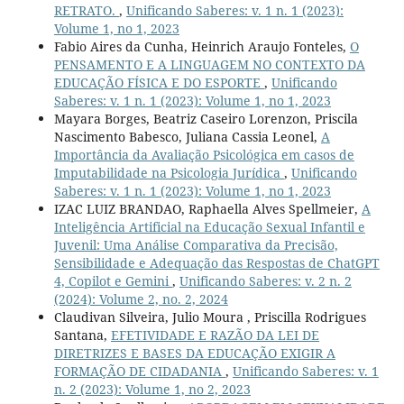
RETRATO.
,
Unificando Saberes: v. 1 n. 1 (2023):
Volume 1, no 1, 2023
Fabio Aires da Cunha, Heinrich Araujo Fonteles,
O
PENSAMENTO E A LINGUAGEM NO CONTEXTO DA
EDUCAÇÃO FÍSICA E DO ESPORTE
,
Unificando
Saberes: v. 1 n. 1 (2023): Volume 1, no 1, 2023
Mayara Borges, Beatriz Caseiro Lorenzon, Priscila
Nascimento Babesco, Juliana Cassia Leonel,
A
Importância da Avaliação Psicológica em casos de
Imputabilidade na Psicologia Jurídica
,
Unificando
Saberes: v. 1 n. 1 (2023): Volume 1, no 1, 2023
IZAC LUIZ BRANDAO, Raphaella Alves Spellmeier,
A
Inteligência Artificial na Educação Sexual Infantil e
Juvenil: Uma Análise Comparativa da Precisão,
Sensibilidade e Adequação das Respostas de ChatGPT
4, Copilot e Gemini
,
Unificando Saberes: v. 2 n. 2
(2024): Volume 2, no. 2, 2024
Claudivan Silveira, Julio Moura , Priscilla Rodrigues
Santana,
EFETIVIDADE E RAZÃO DA LEI DE
DIRETRIZES E BASES DA EDUCAÇÃO EXIGIR A
FORMAÇÃO DE CIDADANIA
,
Unificando Saberes: v. 1
n. 2 (2023): Volume 1, no 2, 2023