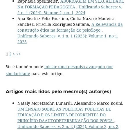
Raphaela Spellmeier,
ABORDAGEM EM SEXUALIDADE
NA FORMAÇÃO PEDAGÓGICA
,
Unificando Saberes: v.
2 n. 1 (2024): Volume 2, no. 1, 2024
Ana Beatriz Felix Faustino, Cíntia Nazaré Madeira
Sanchez, Priscilla Rodrigues Santana,
A Relevância da
construção ética na formação do psicólogo
,
Unificando Saberes: v. 1 n. 1 (2023): Volume 1, no 1,
2023
1
2
>
>>
Você também pode
iniciar uma pesquisa avançada por
similaridade
para este artigo.
Artigos mais lidos pelo mesmo(s) autor(es)
Nataly Moretzsohn Lunardi, Alessandro Marco Rosini,
UM ENSAIO SOBRE AS POLÍTICAS PÚBLICAS DE
EDUCAÇÃO E OS LIMITES DECORRENTES DO
PRINCÍPIO DAAUTODETERMINAÇÃO DOS POVOS
,
Unificando Saberes: v. 2 n. 2 (2024): Volume 2, no. 2,