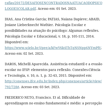
rafias/20172/DESAFIOSENCONTRADOSNAATUACAODOPSICO
LOGOESCOLAR.pdf
. Acesso em: 01 Set. 2023.
DIAS, Ana Cristina Garcia; PATIAS, Naiana Dapieve; ABAID,
Josiane Lieberknecht Wathier. Psicologia Escolar e
possibilidades na atuação do psicólogo: Algumas reflexões.
Psicologia Escolar e Educacional, v. 18, p. 105-111, 2014.
Disponível em:
https://www.scielo.br/j/pee/a/kFwV6k4ThTqNSNpp6NYmPft/
.
Acesso em: 02 Set. 2023.
DAROS, Michelli Aparecida. Assistência estudantil e a evasão
escolar no IFSP: elementos para reflexão. Conexões-Ciência
e Tecnologia, v. 10, n. 1, p. 32-43, 2015. Disponível em:
http://conexoes.ifce.edu.br/index.php/conexoes/article/view/
792/728#
. Acesso em: 03 Set. 2023.
FREDERICO NETO, Francisco. Et al. Dificuldade de
aprendizagem no ensino fundamental e médio: a percepção