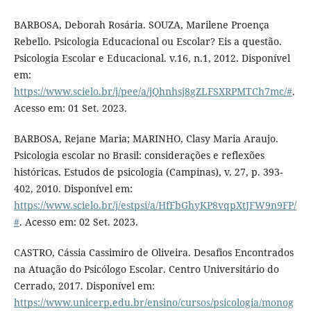
BARBOSA, Deborah Rosária. SOUZA, Marilene Proença
Rebello. Psicologia Educacional ou Escolar? Eis a questão.
Psicologia Escolar e Educacional. v.16, n.1, 2012. Disponível
em:
https://www.scielo.br/j/pee/a/jQhnhsj8gZLFSXRPMTCh7mc/#
.
Acesso em: 01 Set. 2023.
BARBOSA, Rejane Maria; MARINHO, Clasy Maria Araujo.
Psicologia escolar no Brasil: considerações e reflexões
históricas. Estudos de psicologia (Campinas), v. 27, p. 393-
402, 2010. Disponível em:
https://www.scielo.br/j/estpsi/a/HfFbGhyKP8vqpXtJFW9n9FP/
#
. Acesso em: 02 Set. 2023.
CASTRO, Cássia Cassimiro de Oliveira. Desafios Encontrados
na Atuação do Psicólogo Escolar. Centro Universitário do
Cerrado, 2017. Disponível em:
https://www.unicerp.edu.br/ensino/cursos/psicologia/monog