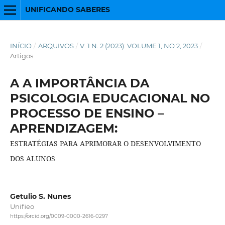
UNIFICANDO SABERES
INÍCIO
/
ARQUIVOS
/
V. 1 N. 2 (2023): VOLUME 1, NO 2, 2023
/
Artigos
A A IMPORTÂNCIA DA
PSICOLOGIA EDUCACIONAL NO
PROCESSO DE ENSINO –
APRENDIZAGEM:
ESTRATÉGIAS PARA APRIMORAR O DESENVOLVIMENTO
DOS ALUNOS
Getulio S. Nunes
Unifieo
https://orcid.org/0009-0000-2616-0297