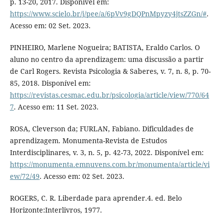
p. 13-20, 2017. Disponível em:
https://www.scielo.br/j/pee/a/6pVv9gDQPnMpyzy4jtsZZGn/#
.
Acesso em: 02 Set. 2023.
PINHEIRO, Marlene Nogueira; BATISTA, Eraldo Carlos. O
aluno no centro da aprendizagem: uma discussão a partir
de Carl Rogers. Revista Psicologia & Saberes, v. 7, n. 8, p. 70-
85, 2018. Disponível em:
https://revistas.cesmac.edu.br/psicologia/article/view/770/64
7
. Acesso em: 11 Set. 2023.
ROSA, Cleverson da; FURLAN, Fabiano. Dificuldades de
aprendizagem. Monumenta-Revista de Estudos
Interdisciplinares, v. 3, n. 5, p. 42-73, 2022. Disponível em:
https://monumenta.emnuvens.com.br/monumenta/article/vi
ew/72/49
. Acesso em: 02 Set. 2023.
ROGERS, C. R. Liberdade para aprender.4. ed. Belo
Horizonte:Interlivros, 1977.