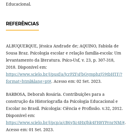
Educacional.
REFERÊNCIAS
ALBUQUERQUE, Jéssica Andrade de; AQUINO, Fabíola de
Sousa Braz. Psicologia escolar e relação família-escola: Um
levantamento da literatura. Psico-Usf, v. 23, p. 307-318,
2018. Disponível em:
https://www.scielo.br/j/pusf/a/JcrPZFsFbGymphzJ59tbHTF/?
format=html&lang=pt#
. Acesso em: 02 Set. 2023.
BARBOSA, Deborah Rosária. Contribuições para a
construção da Historiografia da Psicologia Educacional e
Escolar no Brasil. Psicologia: Ciência e Profissão. v.32, 2012.
Disponível em:
https://www.scielo.br/j/pcp/a/cB6yXc4HxJhk4FH8YPrnrNM/#
.
Acesso em: 01 Set. 2023.