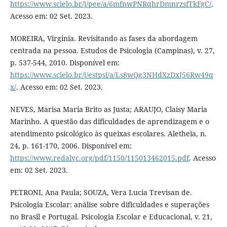
https://www.scielo.br/j/pee/a/6mfnwPNRqhrDmnrzsfTkFgC/
.
Acesso em: 02 Set. 2023.
MOREIRA, Virginia. Revisitando as fases da abordagem
centrada na pessoa. Estudos de Psicologia (Campinas), v. 27,
p. 537-544, 2010. Disponível em:
https://www.scielo.br/j/estpsi/a/Ls8wQg3NHdXzDxJ56Rw49q
x/
. Acesso em: 02 Set. 2023.
NEVES, Marisa Maria Brito as Justa; ARAUJO, Claisy Maria
Marinho. A questão das dificuldades de aprendizagem e o
atendimento psicológico às queixas escolares. Aletheia, n.
24, p. 161-170, 2006. Disponível em:
https://www.redalyc.org/pdf/1150/115013462015.pdf
. Acesso
em: 02 Set. 2023.
PETRONI, Ana Paula; SOUZA, Vera Lucia Trevisan de.
Psicologia Escolar: análise sobre dificuldades e superações
no Brasil e Portugal. Psicologia Escolar e Educacional, v. 21,