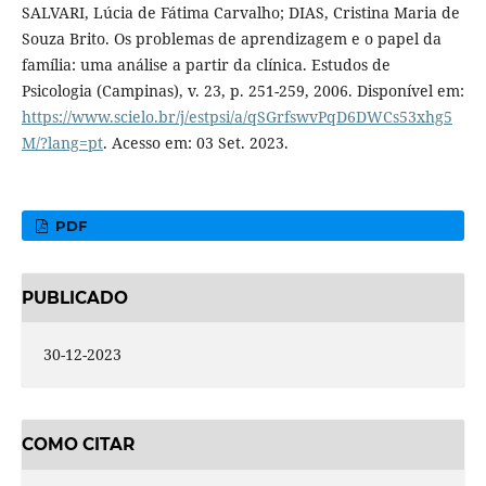
SALVARI, Lúcia de Fátima Carvalho; DIAS, Cristina Maria de
Souza Brito. Os problemas de aprendizagem e o papel da
família: uma análise a partir da clínica. Estudos de
Psicologia (Campinas), v. 23, p. 251-259, 2006. Disponível em:
https://www.scielo.br/j/estpsi/a/qSGrfswvPqD6DWCs53xhg5
M/?lang=pt
. Acesso em: 03 Set. 2023.
PDF
PUBLICADO
30-12-2023
COMO CITAR