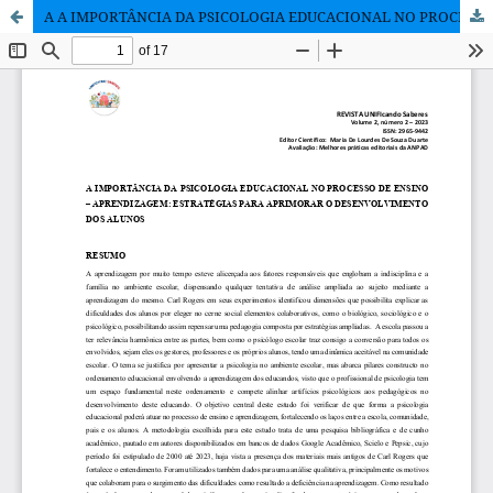
A A IMPORTÂNCIA DA PSICOLOGIA EDUCACIONAL NO PROCESSO DE ENSINO – APRENDIZAGEM: