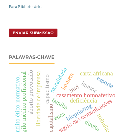
Para Bibliotecários
ENVIAR SUBMISSÃO
PALAVRAS-CHAVE
moralidade
aborto provocado
carta africana
liberdade de imprensa
sigilo médico profissional
homem
capacitismo
esporte
conflito ético-normativo.
humor
bnd
casamento homoafetivo
família
deficiência
sigilo das comunicações
bioprinting
capitalismo
ética
trabalho
direito